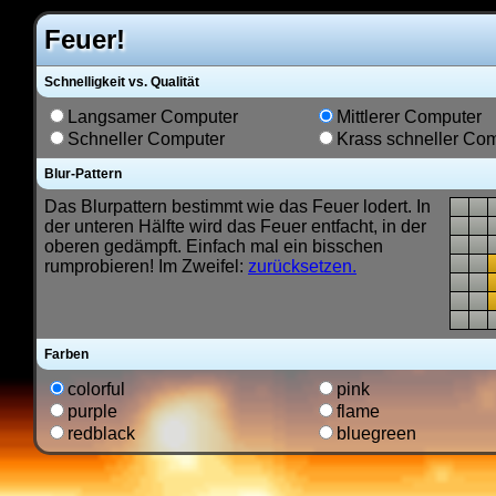
Feuer!
Schnelligkeit vs. Qualität
Langsamer Computer
Mittlerer Computer
Schneller Computer
Krass schneller Co
Blur-Pattern
Das Blurpattern bestimmt wie das Feuer lodert. In
der unteren Hälfte wird das Feuer entfacht, in der
oberen gedämpft. Einfach mal ein bisschen
rumprobieren! Im Zweifel:
zurücksetzen.
Farben
colorful
pink
purple
flame
redblack
bluegreen